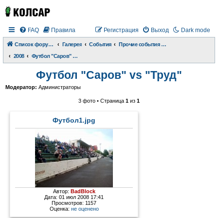
FAQ
Правила
Регистрация
Выход
Dark mode
Список форумов
Галерея
События
Прочие события и происшествия
2008
Футбол "Саров" vs "Труд"
Футбол "Саров" vs "Труд"
Модератор:
Администраторы
3 фото • Страница
1
из
1
Футбол1.jpg
Автор:
BadBlock
Дата: 01 июл 2008 17:41
Просмотров: 1157
Оценка:
не оценено