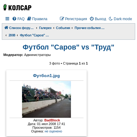
FAQ
Правила
Регистрация
Выход
Dark mode
Список форумов
Галерея
События
Прочие события и происшествия
2008
Футбол "Саров" vs "Труд"
Футбол "Саров" vs "Труд"
Модератор:
Администраторы
3 фото • Страница
1
из
1
Футбол1.jpg
Автор:
BadBlock
Дата: 01 июл 2008 17:41
Просмотров: 1154
Оценка:
не оценено