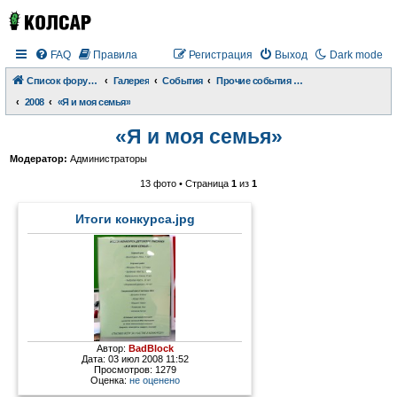
FAQ
Правила
Регистрация
Выход
Dark mode
Список форумов
Галерея
События
Прочие события и происшествия
2008
«Я и моя семья»
«Я и моя семья»
Модератор:
Администраторы
13 фото • Страница
1
из
1
Итоги конкурса.jpg
Автор:
BadBlock
Дата: 03 июл 2008 11:52
Просмотров: 1279
Оценка:
не оценено