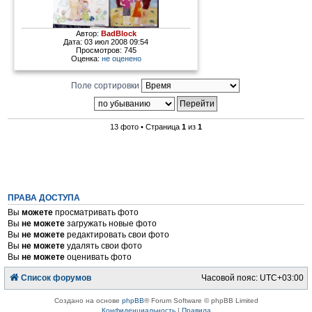
Автор:
BadBlock
Дата: 03 июл 2008 09:54
Просмотров: 745
Оценка:
не оценено
Поле сортировки
13 фото • Страница
1
из
1
ПРАВА ДОСТУПА
Вы
можете
просматривать фото
Вы
не можете
загружать новые фото
Вы
не можете
редактировать свои фото
Вы
не можете
удалять свои фото
Вы
не можете
оценивать фото
Список форумов
Часовой пояс:
UTC+03:00
Создано на основе
phpBB
® Forum Software © phpBB Limited
Конфиденциальность
|
Правила