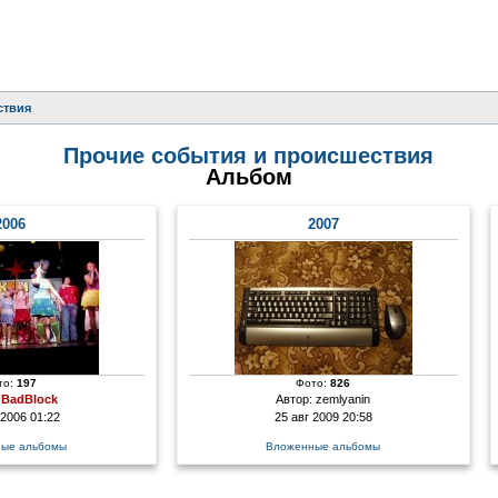
ствия
Прочие события и происшествия
Альбом
2006
2007
то:
197
Фото:
826
:
BadBlock
Автор:
zemlyanin
 2006 01:22
25 авг 2009 20:58
ые альбомы
Вложенные альбомы