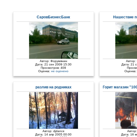
СаровБизнесБанк
Нашествие п
Автор:
Форумянин
Автор:
Дата: 21 сен 2009 15:30
Дата: 21 
Просмотров: 409
Просм
Оценка:
не оценено
Оценка
разлив на родниках
Горит магазин "10
Автор:
djdance
Автор
Дата: 14 апр 2005 00:00
Дата: 16 