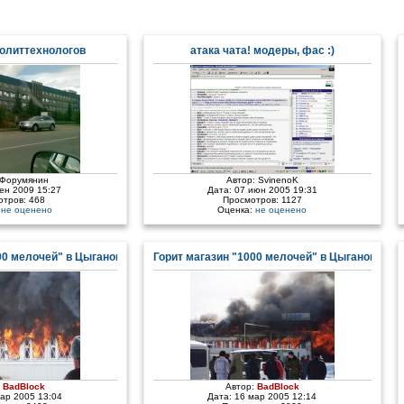
олиттехнологов
атака чата! модеры, фас :)
Форумянин
Автор:
SvinenoK
сен 2009 15:27
Дата: 07 июн 2005 19:31
отров: 468
Просмотров: 1127
:
не оценено
Оценка:
не оценено
00 мелочей" в Цыгановке - 2
Горит магазин "1000 мелочей" в Цыгановке
:
BadBlock
Автор:
BadBlock
мар 2005 13:04
Дата: 16 мар 2005 12:14