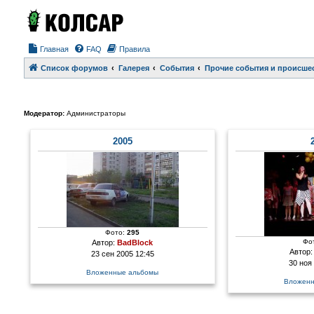
Главная
FAQ
Правила
Список форумов
Галерея
События
Прочие события и происше
Модератор:
Администраторы
2005
Фото:
295
Фо
Автор:
BadBlock
Автор
23 сен 2005 12:45
30 ноя
Вложенные альбомы
Вложенн