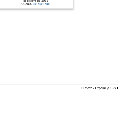
Просмотров: 2088
Оценка:
не оценено
11 фото • Страница
1
из
1