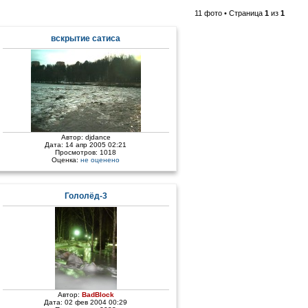
11 фото • Страница
1
из
1
вскрытие сатиса
Автор:
djdance
Дата: 14 апр 2005 02:21
Просмотров: 1018
Оценка:
не оценено
Гололёд-3
Автор:
BadBlock
Дата: 02 фев 2004 00:29