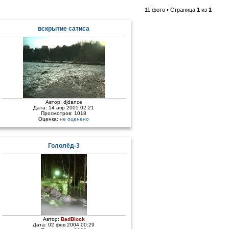
11 фото • Страница
1
из
1
вскрытие сатиса
Автор:
djdance
Дата: 14 апр 2005 02:21
Просмотров: 1018
Оценка:
не оценено
Гололёд-3
Автор:
BadBlock
Дата: 02 фев 2004 00:29