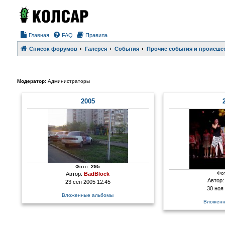
Главная
FAQ
Правила
Список форумов
Галерея
События
Прочие события и происше
Модератор:
Администраторы
2005
Фото:
295
Фо
Автор:
BadBlock
Автор
23 сен 2005 12:45
30 ноя
Вложенные альбомы
Вложенн