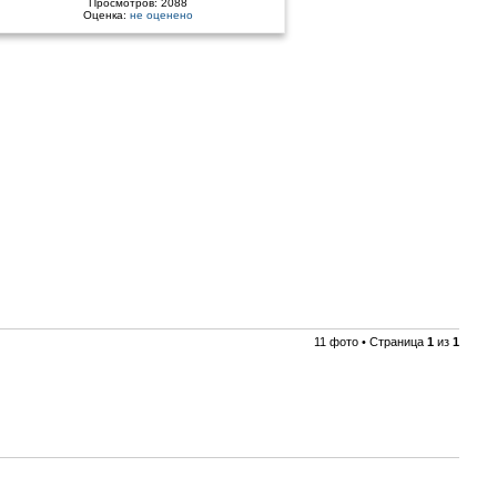
Просмотров: 2088
Оценка:
не оценено
11 фото • Страница
1
из
1