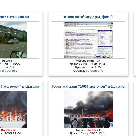
олиттехнологов
атака чата! модеры, фас :)
Форумянин
Автор:
SvinenoK
сен 2009 15:27
Дата: 07 июн 2005 19:31
отров: 468
Просмотров: 1127
:
не оценено
Оценка:
не оценено
00 мелочей" в Цыгановке - 2
Горит магазин "1000 мелочей" в Цыгановке
:
BadBlock
Автор:
BadBlock
мар 2005 13:04
Дата: 16 мар 2005 12:14