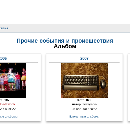
ствия
Прочие события и происшествия
Альбом
2006
2007
то:
197
Фото:
826
:
BadBlock
Автор:
zemlyanin
 2006 01:22
25 авг 2009 20:58
ые альбомы
Вложенные альбомы