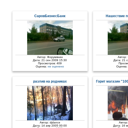
СаровБизнесБанк
Нашествие п
Автор:
Форумянин
Автор:
Дата: 21 сен 2009 15:30
Дата: 21 
Просмотров: 409
Просм
Оценка:
не оценено
Оценка
разлив на родниках
Горит магазин "10
Автор:
djdance
Автор
Дата: 14 апр 2005 00:00
Дата: 16 