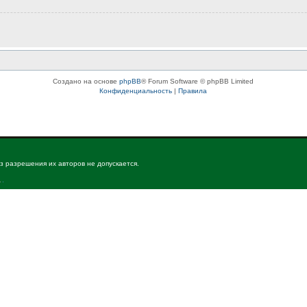
Создано на основе
phpBB
® Forum Software © phpBB Limited
Конфиденциальность
|
Правила
з разрешения их авторов не допускается.