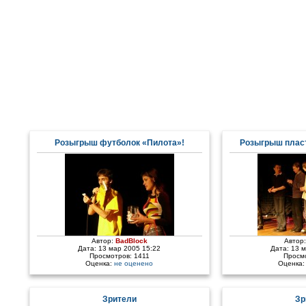
Розыгрыш футболок «Пилота»!
Розыгрыш плаcт
Автор:
BadBlock
Автор
Дата: 13 мар 2005 15:22
Дата: 13 
Просмотров: 1411
Просм
Оценка:
не оценено
Оценка
Зрители
Зр