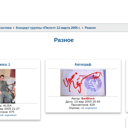
скотеки
Концерт группы «Пилот» 12 марта 2005 г.
Разное
Разное
юха :)
Автограф
Автор:
BadBlock
Дата: 13 мар 2005 20:45
Просмотров: 628
р:
ALISA
Оценка:
не оценено
мар 2005 21:27
отров: 675
:
не оценено