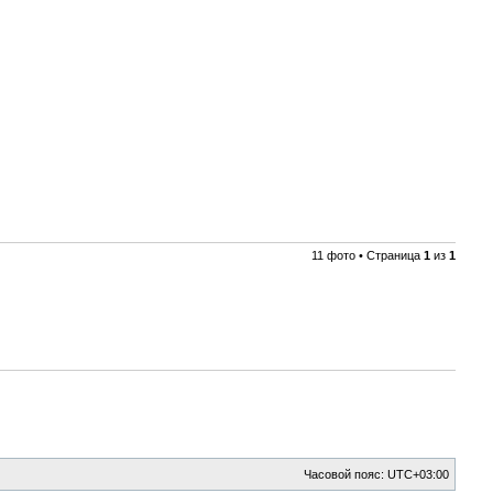
11 фото • Страница
1
из
1
Часовой пояс:
UTC+03:00