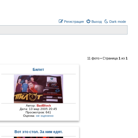
Регистрация
Выход
Dark mode
11 фото • Страница
1
из
1
Билет
Автор:
BadBlock
Дата: 13 мар 2005 20:45
Просмотров: 641
Оценка:
не оценено
Вот это стол. За ним едят.