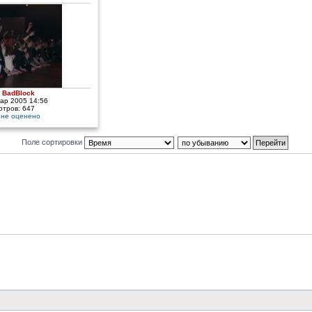
:
BadBlock
мар 2005 14:56
отров: 647
:
не оценено
Поле сортировки