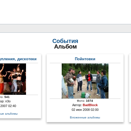
События
Альбом
упления, дискотеки
Пойнтовки
то:
541
Фото:
1074
ор:
n3o
Автор:
BadBlock
 2007 02:40
02 июн 2008 02:00
ые альбомы
Вложенные альбомы