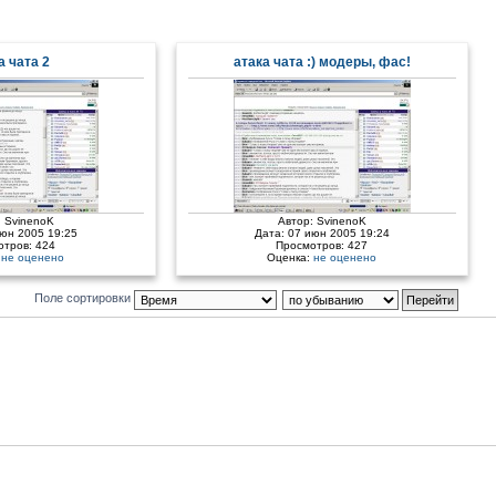
а чата 2
атака чата :) модеры, фас!
:
SvinenoK
Автор:
SvinenoK
июн 2005 19:25
Дата: 07 июн 2005 19:24
отров: 424
Просмотров: 427
:
не оценено
Оценка:
не оценено
Поле сортировки