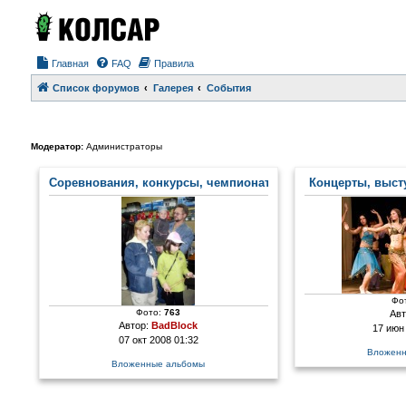
Главная
FAQ
Правила
Список форумов
Галерея
События
Модератор:
Администраторы
Соревнования, конкурсы, чемпионаты
Концерты, выст
Фо
Фото:
763
Авт
Автор:
BadBlock
17 июн
07 окт 2008 01:32
Вложенн
Вложенные альбомы