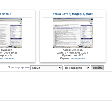
а чата 2
атака чата :) модеры, фас!
:
SvinenoK
Автор:
SvinenoK
июн 2005 19:25
Дата: 07 июн 2005 19:24
отров: 424
Просмотров: 427
:
не оценено
Оценка:
не оценено
Поле сортировки