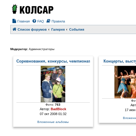
Главная
FAQ
Правила
Список форумов
Галерея
События
Модератор:
Администраторы
Соревнования, конкурсы, чемпионаты
Концерты, выст
Фо
Фото:
763
Авт
Автор:
BadBlock
17 июн
07 окт 2008 01:32
Вложенн
Вложенные альбомы