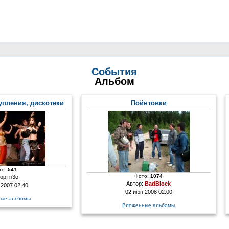
События
Альбом
упления, дискотеки
Пойнтовки
то:
541
Фото:
1074
ор:
n3o
Автор:
BadBlock
 2007 02:40
02 июн 2008 02:00
ые альбомы
Вложенные альбомы