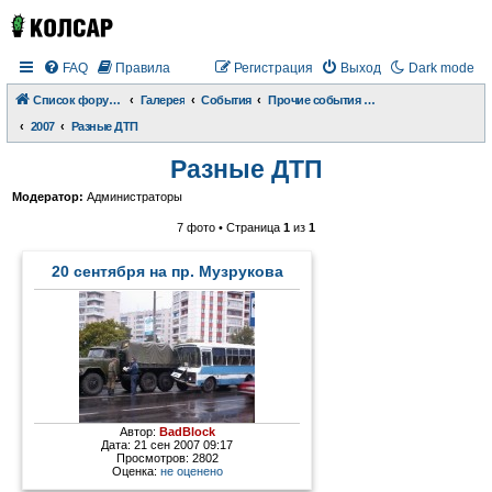
FAQ
Правила
Регистрация
Выход
Dark mode
Список форумов
Галерея
События
Прочие события и происшествия
2007
Разные ДТП
Разные ДТП
Модератор:
Администраторы
7 фото • Страница
1
из
1
20 сентября на пр. Музрукова
Автор:
BadBlock
Дата: 21 сен 2007 09:17
Просмотров: 2802
Оценка:
не оценено