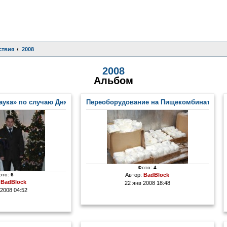
ствия
2008
2008
Альбом
аука» по случаю Дня Российской печати
Переоборудование на Пищекомбинате
Фото:
4
ото:
6
Автор:
BadBlock
:
BadBlock
22 янв 2008 18:48
 2008 04:52