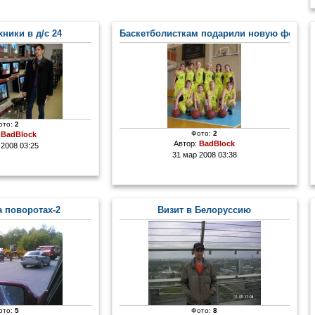
хники в д/с 24
Баскетболисткам подарили новую форму
ото:
2
Фото:
2
:
BadBlock
Автор:
BadBlock
 2008 03:25
31 мар 2008 03:38
а поворотах-2
Визит в Белоруссию
ото:
5
Фото:
8