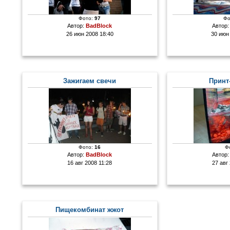
Фото:
97
Фо
Автор:
BadBlock
Автор
26 июн 2008 18:40
30 июн
Зажигаем свечи
Принт
Фото:
16
Ф
Автор:
BadBlock
Автор
16 авг 2008 11:28
27 авг
Пищекомбинат жжот