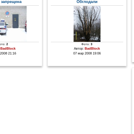
 запрещена
Обглодали
ото:
2
Фото:
3
:
BadBlock
Автор:
BadBlock
 2008 21:16
07 мар 2008 19:06