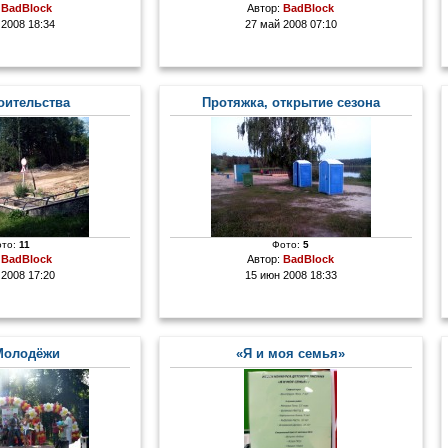
:
BadBlock
Автор:
BadBlock
 2008 18:34
27 май 2008 07:10
оительства
Протяжка, открытие сезона
то:
11
Фото:
5
:
BadBlock
Автор:
BadBlock
 2008 17:20
15 июн 2008 18:33
Молодёжи
«Я и моя семья»