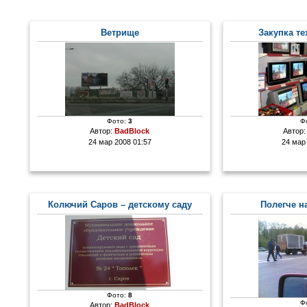
Ветрище
Закупка те
Фото:
3
Ф
Автор:
BadBlock
Автор
24 мар 2008 01:57
24 мар
Колючий Саров – детскому саду
Полегче н
Фото:
8
Ф
Автор:
BadBlock