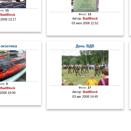
то:
15
Фото:
13
:
BadBlock
Автор:
BadBlock
 2008 13:17
03 июл 2008 11:52
-экзотика
День ВДВ
ото:
5
Фото:
27
:
BadBlock
Автор:
BadBlock
 2008 19:00
03 авг 2008 14:45