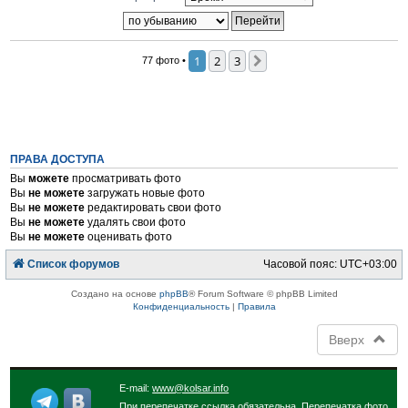
1
2
3
След.
77 фото •
ПРАВА ДОСТУПА
Вы
можете
просматривать фото
Вы
не можете
загружать новые фото
Вы
не можете
редактировать свои фото
Вы
не можете
удалять свои фото
Вы
не можете
оценивать фото
Список форумов
Часовой пояс:
UTC+03:00
Создано на основе
phpBB
® Forum Software © phpBB Limited
Конфиденциальность
|
Правила
Вверх
E-mail:
www@kolsar.info
При перепечатке ссылка обязательна. Перепечатка фото