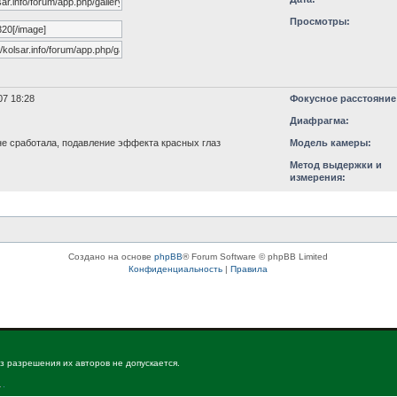
Просмотры:
07 18:28
Фокусное расстояние
Диафрагма:
е сработала, подавление эффекта красных глаз
Модель камеры:
Метод выдержки и
измерения:
Создано на основе
phpBB
® Forum Software © phpBB Limited
Конфиденциальность
|
Правила
з разрешения их авторов не допускается.