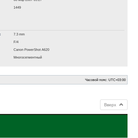
1449
:
7.3 mm
F/4
Canon PowerShot A620
Многосегментный
Часовой пояс:
UTC+03:00
Вверх