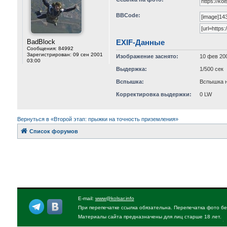
BBCode:
BadBlock
EXIF-Данные
Сообщения:
84992
Зарегистрирован:
09 сен 2001
Изображение заснято:
10 фев 20
03:00
Выдержка:
1/500 сек
Вспышка:
Вспышка н
Корректировка выдержки:
0 LW
Вернуться в «Второй этап: прыжки на точность приземления»
Список форумов
E-mail:
www@kolsar.info
При перепечатке ссылка обязательна. Перепечатка фото бе
Материалы сайта предназначены для лиц старше 18 лет.