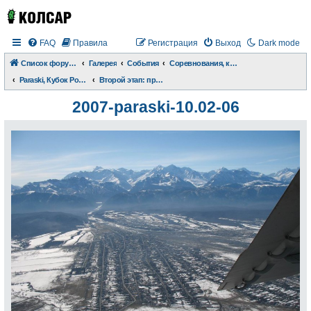
FAQ
Правила
Регистрация
Выход
Dark mode
Список форумов
Галерея
События
Соревнования, конкурсы, чемпионаты
Paraski, Кубок России 2007
Второй этап: прыжки на точность приземления
2007-paraski-10.02-06