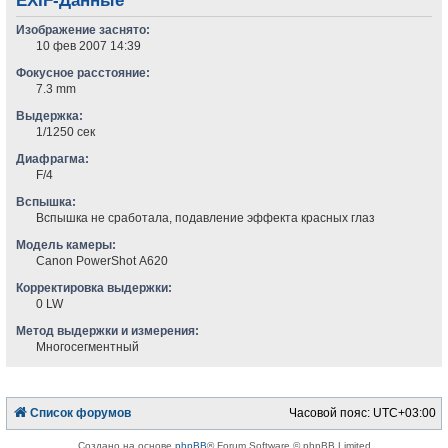
EXIF-Данные
Изображение заснято:
10 фев 2007 14:39
Фокусное расстояние:
7.3 mm
Выдержка:
1/1250 сек
Диафрагма:
F/4
Вспышка:
Вспышка не сработала, подавление эффекта красных глаз
Модель камеры:
Canon PowerShot A620
Корректировка выдержки:
0 LW
Метод выдержки и измерения:
Многосегментный
Список форумов
Часовой пояс:
UTC+03:00
Создано на основе
phpBB
® Forum Software © phpBB Limited