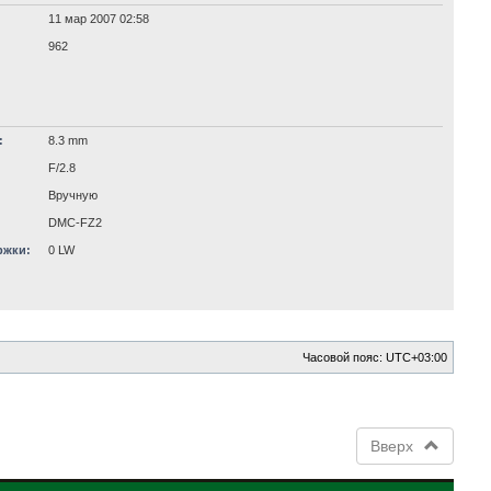
11 мар 2007 02:58
962
:
8.3 mm
F/2.8
Вручную
DMC-FZ2
ржки:
0 LW
Часовой пояс:
UTC+03:00
Вверх