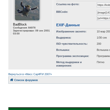
Ссылка на фото:
BBCode:
BadBlock
EXIF-Данные
Сообщения:
84976
Зарегистрирован:
09 сен 2001
Изображение заснято:
10 мар 200
03:00
Выдержка:
1/30 сек
ISO-чувствительность:
200
Вспышка:
Вспышка с
Программа экспозиции:
Программа
Метод выдержки и
Пятно
измерения:
Вернуться в «Мисс СарФТИ 2007»
Список форумов