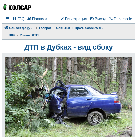
FAQ
Правила
Регистрация
Выход
Dark mode
Список форумов
Галерея
События
Прочие события и происшествия
2007
Разные ДТП
ДТП в Дубках - вид сбоку