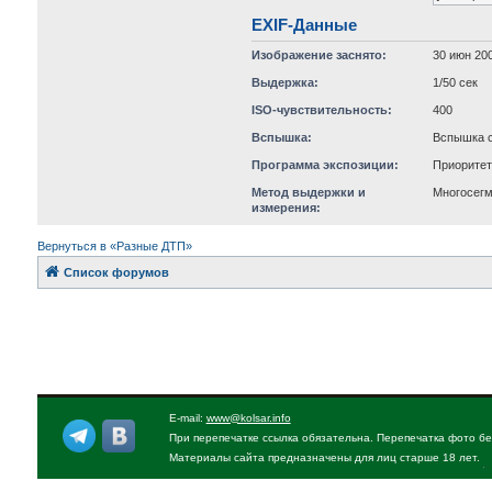
EXIF-Данные
Изображение заснято:
30 июн 200
Выдержка:
1/50 сек
ISO-чувствительность:
400
Вспышка:
Вспышка с
Программа экспозиции:
Приорите
Метод выдержки и
Многосег
измерения:
Вернуться в «Разные ДТП»
Список форумов
E-mail:
www@kolsar.info
При перепечатке ссылка обязательна. Перепечатка фото бе
Материалы сайта предназначены для лиц старше 18 лет.