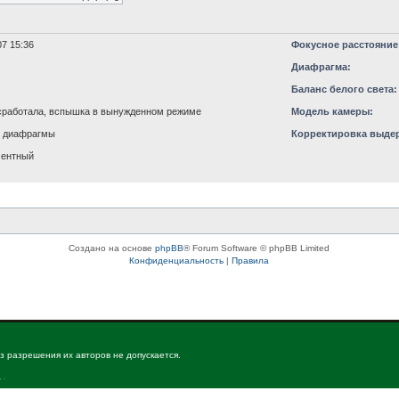
7 15:36
Фокусное расстояние
Диафрагма:
Баланс белого света:
работала, вспышка в вынужденном режиме
Модель камеры:
т диафрагмы
Корректировка выде
ментный
Создано на основе
phpBB
® Forum Software © phpBB Limited
Конфиденциальность
|
Правила
з разрешения их авторов не допускается.