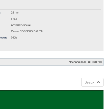
:
28 mm
F/5.6
Автоматически
Canon EOS 350D DIGITAL
ржки:
0 LW
Часовой пояс:
UTC+03:00
Вверх