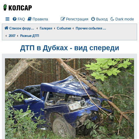
FAQ
Правила
Регистрация
Выход
Dark mode
Список форумов
Галерея
События
Прочие события и происшествия
2007
Разные ДТП
ДТП в Дубках - вид спереди