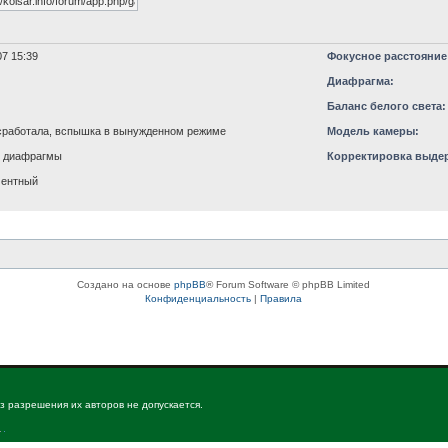
7 15:39
Фокусное расстояние
Диафрагма:
Баланс белого света:
работала, вспышка в вынужденном режиме
Модель камеры:
т диафрагмы
Корректировка выде
ментный
Создано на основе
phpBB
® Forum Software © phpBB Limited
Конфиденциальность
|
Правила
з разрешения их авторов не допускается.