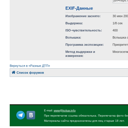
EXIF-Данные
Изображение заснято:
30 июн 200
Выдержка:
1/8 сек
ISO-чувствительность:
400
Вспышка:
Вспышка с
Программа экспозиции:
Приорите
Метод выдержки и
Многосег
измерения:
Вернуться в «Разные ДТП»
Список форумов
E-mail:
www@kolsar.info
При перепечатке ссылка обязательна. Перепечатка фото бе
Материалы сайта предназначены для лиц старше 18 лет.