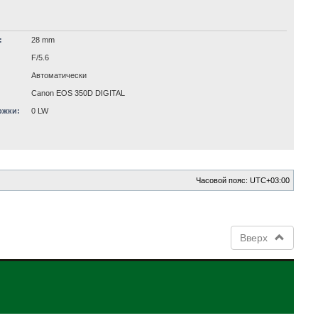
:
28 mm
F/5.6
Автоматически
Canon EOS 350D DIGITAL
ржки:
0 LW
Часовой пояс:
UTC+03:00
Вверх