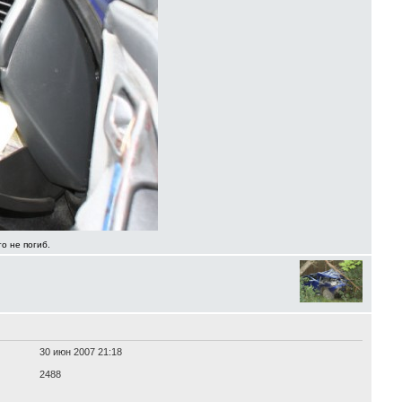
о не погиб.
30 июн 2007 21:18
2488