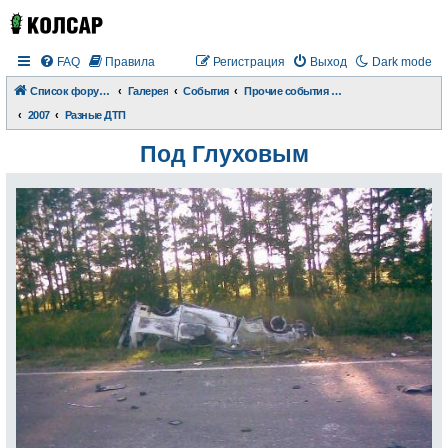
FAQ
Правила
Регистрация
Выход
Dark mode
Список форумов
Галерея
События
Прочие события и происшествия
2007
Разные ДТП
Под Глуховым