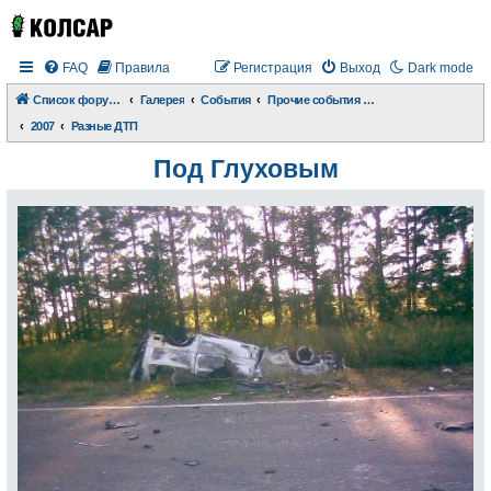
FAQ
Правила
Регистрация
Выход
Dark mode
Список форумов
Галерея
События
Прочие события и происшествия
2007
Разные ДТП
Под Глуховым