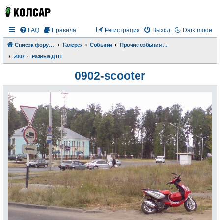
FAQ
Правила
Регистрация
Выход
Dark mode
Список форумов
Галерея
События
Прочие события и происшествия
2007
Разные ДТП
0902-scooter