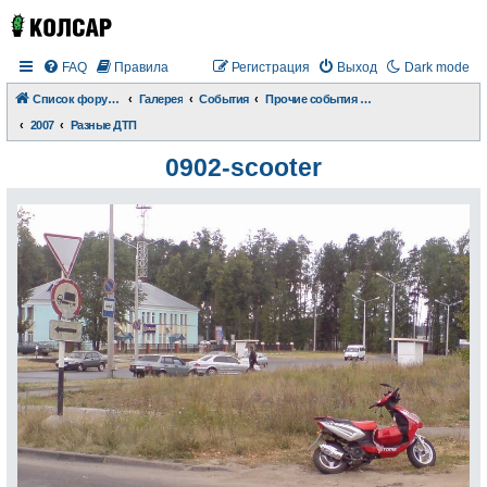
FAQ
Правила
Регистрация
Выход
Dark mode
Список форумов
Галерея
События
Прочие события и происшествия
2007
Разные ДТП
0902-scooter