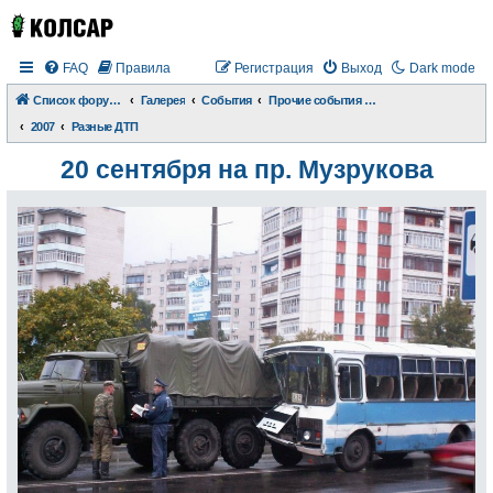
FAQ
Правила
Регистрация
Выход
Dark mode
Список форумов
Галерея
События
Прочие события и происшествия
2007
Разные ДТП
20 сентября на пр. Музрукова