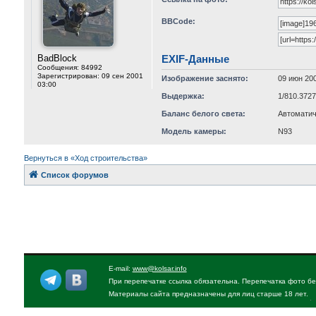
BBCode:
BadBlock
EXIF-Данные
Сообщения:
84992
Зарегистрирован:
09 сен 2001
Изображение заснято:
09 июн 200
03:00
Выдержка:
1/810.372
Баланс белого света:
Автоматич
Модель камеры:
N93
Вернуться в «Ход строительства»
Список форумов
E-mail:
www@kolsar.info
При перепечатке ссылка обязательна. Перепечатка фото бе
Материалы сайта предназначены для лиц старше 18 лет.