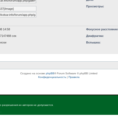
Просмотры:
8 14:58
Фокусное расстояние
77147488 сек
Диафрагма:
ески
Вспышка:
Создано на основе
phpBB
® Forum Software © phpBB Limited
Конфиденциальность
|
Правила
з разрешения их авторов не допускается.