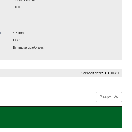
1460
:
4.5 mm
F/3.3
Вспышка сработала
Часовой пояс:
UTC+03:00
Вверх