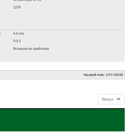
1278
:
4.5 mm
F/3.3
Вспышка не сработала
Часовой пояс:
UTC+03:00
Вверх