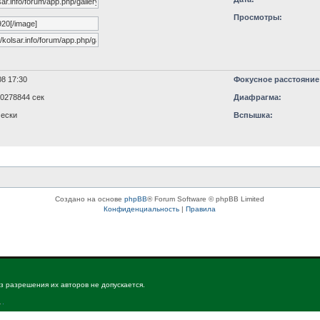
Просмотры:
8 17:30
Фокусное расстояние
90278844 сек
Диафрагма:
ески
Вспышка:
Создано на основе
phpBB
® Forum Software © phpBB Limited
Конфиденциальность
|
Правила
з разрешения их авторов не допускается.