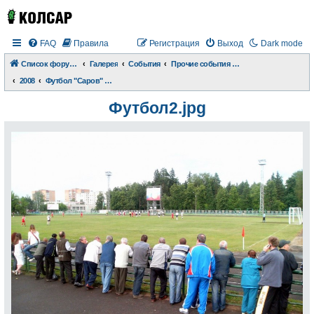
FAQ
Правила
Регистрация
Выход
Dark mode
Список форумов
Галерея
События
Прочие события и происшествия
2008
Футбол "Саров" vs "Труд"
Футбол2.jpg