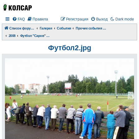
FAQ
Правила
Регистрация
Выход
Dark mode
Список форумов
Галерея
События
Прочие события и происшествия
2008
Футбол "Саров" vs "Труд"
Футбол2.jpg