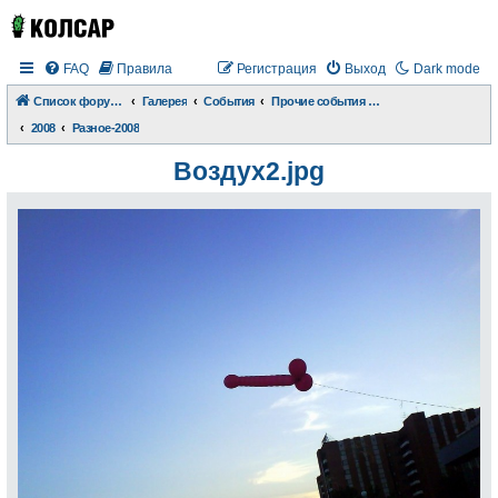
FAQ
Правила
Регистрация
Выход
Dark mode
Список форумов
Галерея
События
Прочие события и происшествия
2008
Разное-2008
Воздух2.jpg