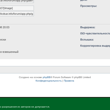
Просмотры:
8 20:03
Выдержка:
ISO-чувствительност
ески
Вспышка:
Корректировка выде
но-взвешенный
Создано на основе
phpBB
® Forum Software © phpBB Limited
Конфиденциальность
|
Правила
з разрешения их авторов не допускается.