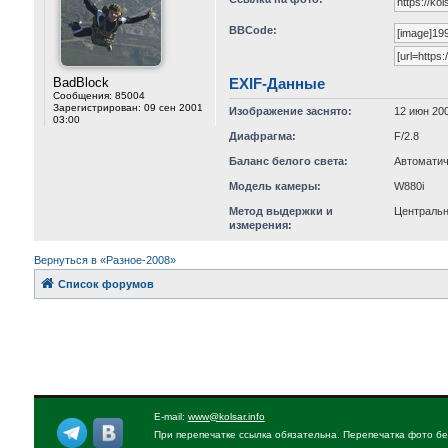
BBCode:
BadBlock
EXIF-Данные
Сообщения:
85004
Зарегистрирован:
09 сен 2001
Изображение заснято:
12 июн 200
03:00
Диафрагма:
F/2.8
Баланс белого света:
Автоматич
Модель камеры:
W880i
Метод выдержки и
Централь
измерения:
Вернуться в «Разное-2008»
Список форумов
E-mail:
www@kolsar.info
При перепечатке ссылка обязательна. Перепечатка фото бе