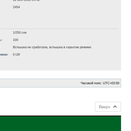
2454
1/250 сек
ь:
100
Вспышка не сработала, вспышка в скрытом режиме
ржки:
0 LW
Часовой пояс:
UTC+03:00
Вверх