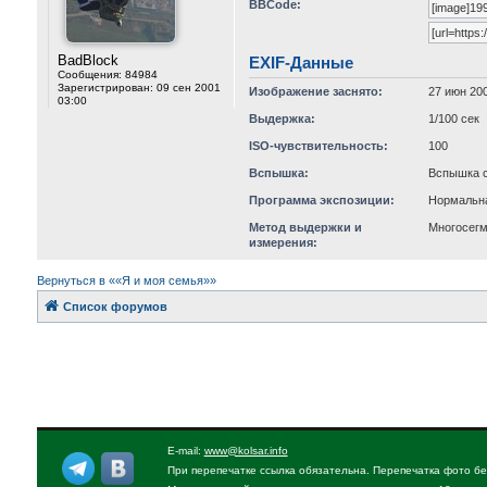
BBCode:
BadBlock
EXIF-Данные
Сообщения:
84984
Зарегистрирован:
09 сен 2001
Изображение заснято:
27 июн 200
03:00
Выдержка:
1/100 сек
ISO-чувствительность:
100
Вспышка:
Вспышка с
Программа экспозиции:
Нормальн
Метод выдержки и
Многосег
измерения:
Вернуться в ««Я и моя семья»»
Список форумов
E-mail:
www@kolsar.info
При перепечатке ссылка обязательна. Перепечатка фото бе