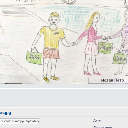
в.jpg
Дата:
Просмотры: