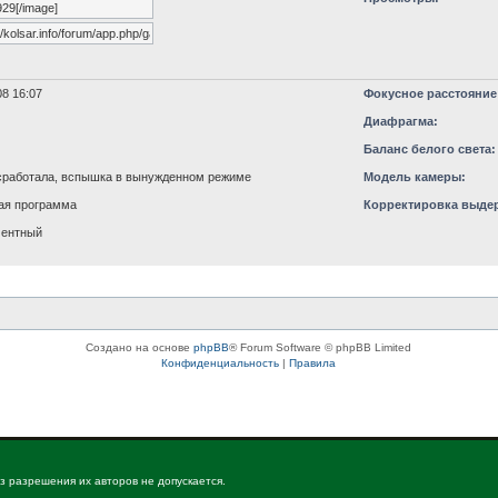
8 16:07
Фокусное расстояние
Диафрагма:
Баланс белого света:
работала, вспышка в вынужденном режиме
Модель камеры:
ая программа
Корректировка выде
ментный
Создано на основе
phpBB
® Forum Software © phpBB Limited
Конфиденциальность
|
Правила
з разрешения их авторов не допускается.