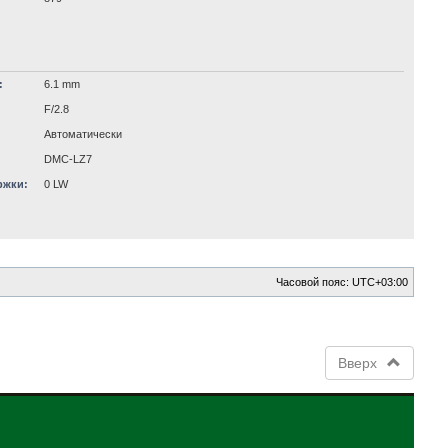
:
6.1 mm
F/2.8
Автоматически
DMC-LZ7
ржки:
0 LW
Часовой пояс:
UTC+03:00
Вверх