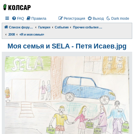
FAQ
Правила
Регистрация
Выход
Dark mode
Список форумов
Галерея
События
Прочие события и происшествия
2008
«Я и моя семья»
Моя семья и SELA - Петя Исаев.jpg