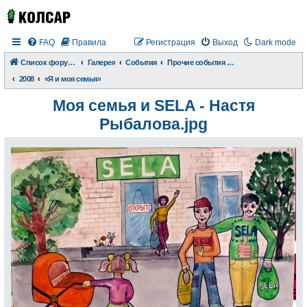
FAQ
Правила
Регистрация
Выход
Dark mode
Список форумов
Галерея
События
Прочие события и происшествия
2008
«Я и моя семья»
Моя семья и SELA - Настя
Рыбалова.jpg