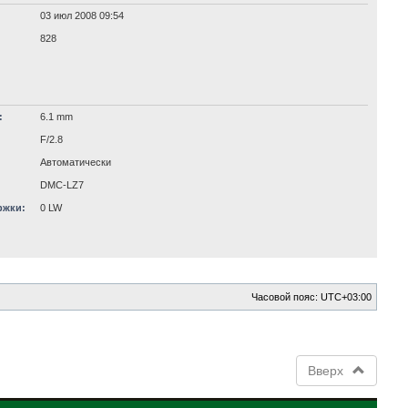
03 июл 2008 09:54
828
:
6.1 mm
F/2.8
Автоматически
DMC-LZ7
ржки:
0 LW
Часовой пояс:
UTC+03:00
Вверх