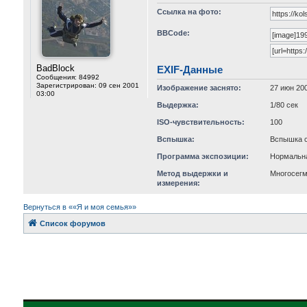
Ссылка на фото:
BBCode:
BadBlock
EXIF-Данные
Сообщения:
84992
Зарегистрирован:
09 сен 2001
Изображение заснято:
27 июн 200
03:00
Выдержка:
1/80 сек
ISO-чувствительность:
100
Вспышка:
Вспышка с
Программа экспозиции:
Нормальн
Метод выдержки и
Многосег
измерения:
Вернуться в ««Я и моя семья»»
Список форумов