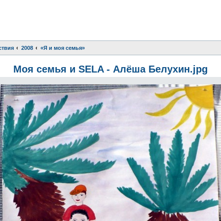
ствия
2008
«Я и моя семья»
Моя семья и SELA - Алёша Белухин.jpg