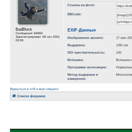
Ссылка на фото:
BBCode:
BadBlock
EXIF-Данные
Сообщения:
84984
Зарегистрирован:
09 сен 2001
Изображение заснято:
27 июн 200
03:00
Выдержка:
1/80 сек
ISO-чувствительность:
100
Вспышка:
Вспышка н
Программа экспозиции:
Нормальн
Метод выдержки и
Многосег
измерения:
Вернуться в ««Я и моя семья»»
Список форумов