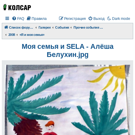
FAQ
Правила
Регистрация
Выход
Dark mode
Список форумов
Галерея
События
Прочие события и происшествия
2008
«Я и моя семья»
Моя семья и SELA - Алёша
Белухин.jpg