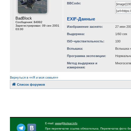
BBCode:
BadBlock
EXIF-Данные
Сообщения:
84992
Зарегистрирован:
09 сен 2001
Изображение заснято:
27 июн 200
03:00
Выдержка:
1/60 сек
ISO-чувствительность:
100
Вспышка:
Вспышка н
Программа экспозиции:
Нормальн
Метод выдержки и
Многосег
измерения:
Вернуться в ««Я и моя семья»»
Список форумов
E-mail:
www@kolsar.info
При перепечатке ссылка обязательна. Перепечатка фото бе