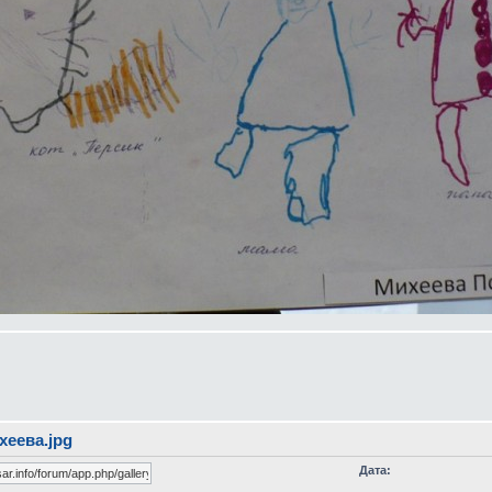
хеева.jpg
Дата: