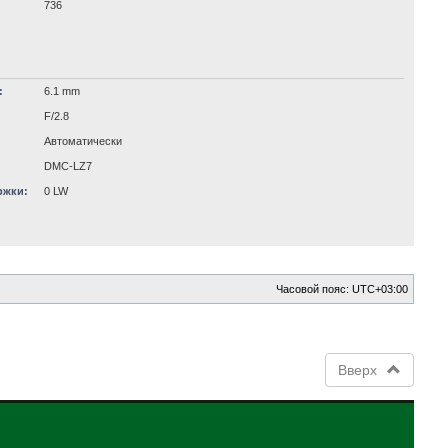
736
:
6.1 mm
F/2.8
Автоматически
DMC-LZ7
ржки:
0 LW
Часовой пояс:
UTC+03:00
Вверх