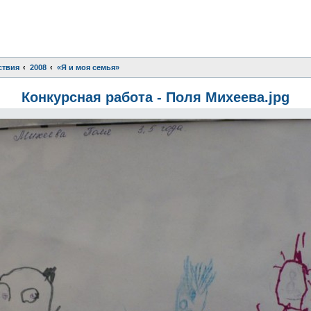
ствия
2008
«Я и моя семья»
Конкурсная работа - Поля Михеева.jpg