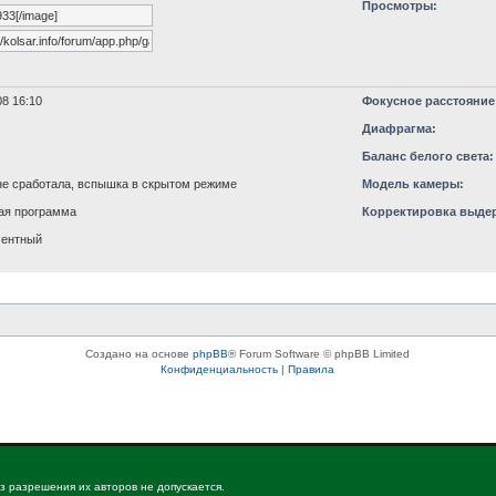
Просмотры:
8 16:10
Фокусное расстояние
Диафрагма:
Баланс белого света:
е сработала, вспышка в скрытом режиме
Модель камеры:
ая программа
Корректировка выде
ментный
Создано на основе
phpBB
® Forum Software © phpBB Limited
Конфиденциальность
|
Правила
з разрешения их авторов не допускается.