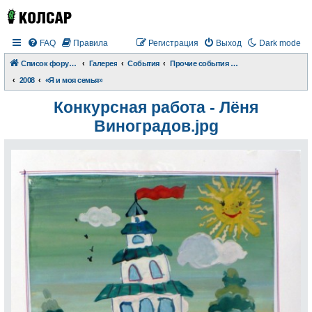
FAQ
Правила
Регистрация
Выход
Dark mode
Список форумов
Галерея
События
Прочие события и происшествия
2008
«Я и моя семья»
Конкурсная работа - Лёня
Виноградов.jpg