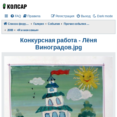
FAQ
Правила
Регистрация
Выход
Dark mode
Список форумов
Галерея
События
Прочие события и происшествия
2008
«Я и моя семья»
Конкурсная работа - Лёня
Виноградов.jpg