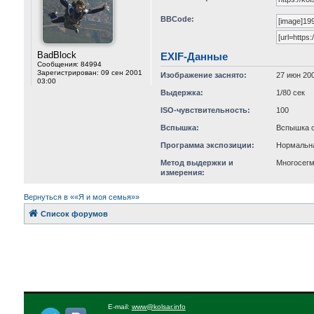
BBCode:
BadBlock
EXIF-Данные
Сообщения:
84994
Зарегистрирован:
09 сен 2001
Изображение заснято:
27 июн 200
03:00
Выдержка:
1/80 сек
ISO-чувствительность:
100
Вспышка:
Вспышка с
Программа экспозиции:
Нормальн
Метод выдержки и
Многосег
измерения:
Вернуться в ««Я и моя семья»»
Список форумов
E-mail:
www@kolsar.info