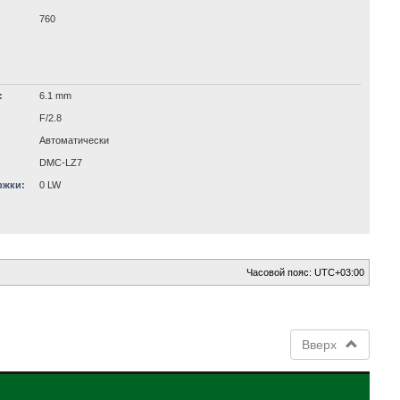
760
:
6.1 mm
F/2.8
Автоматически
DMC-LZ7
ржки:
0 LW
Часовой пояс:
UTC+03:00
Вверх