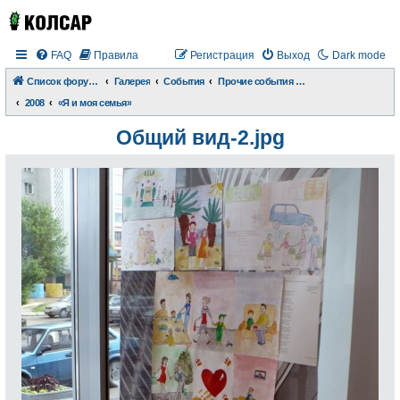
FAQ
Правила
Регистрация
Выход
Dark mode
Список форумов
Галерея
События
Прочие события и происшествия
2008
«Я и моя семья»
Общий вид-2.jpg