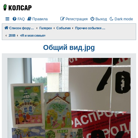
FAQ
Правила
Регистрация
Выход
Dark mode
Список форумов
Галерея
События
Прочие события и происшествия
2008
«Я и моя семья»
Общий вид.jpg