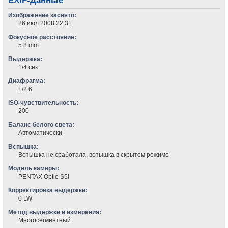
EXIF-Данные
Изображение заснято:
26 июл 2008 22:31
Фокусное расстояние:
5.8 mm
Выдержка:
1/4 сек
Диафрагма:
F/2.6
ISO-чувствительность:
200
Баланс белого света:
Автоматически
Вспышка:
Вспышка не сработала, вспышка в скрытом режиме
Модель камеры:
PENTAX Optio S5i
Корректировка выдержки:
0 LW
Метод выдержки и измерения:
Многосегментный