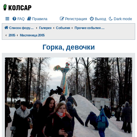
FAQ
Правила
Регистрация
Выход
Dark mode
Список форумов
Галерея
События
Прочие события и происшествия
2005
Масленица 2005
Горка, девочки