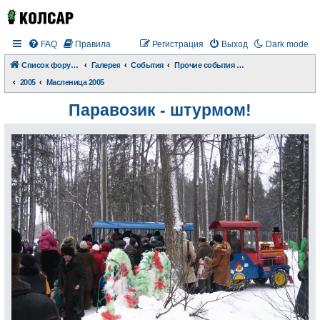
FAQ
Правила
Регистрация
Выход
Dark mode
Список форумов
Галерея
События
Прочие события и происшествия
2005
Масленица 2005
Паравозик - штурмом!