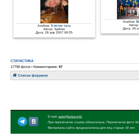
Альбом:
В
Автор
Альбом:
5-летие чата
Дата: 26 
Автор:
Splinter
Дата: 28 апр 2007 09:55
СТАТИСТИКА
17798 фоток • Комментариев:
47
Список форумов
E-mail:
www@kolsar.info
При перепечатке ссылка обязательна. Перепечатка фото бе
Материалы сайта предназначены для лиц старше 18 лет.