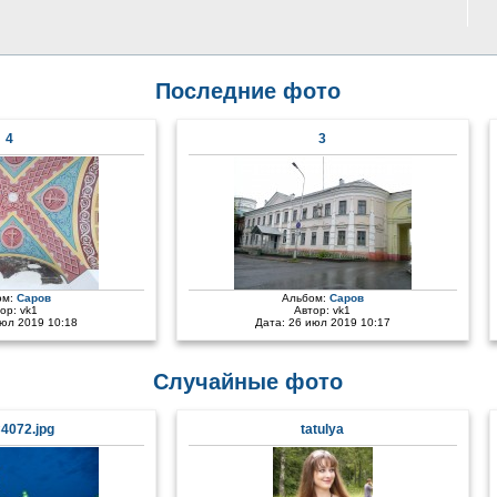
Последние фото
4
3
ом:
Саров
Альбом:
Саров
тор:
vk1
Автор:
vk1
июл 2019 10:18
Дата: 26 июл 2019 10:17
Случайные фото
4072.jpg
tatulya