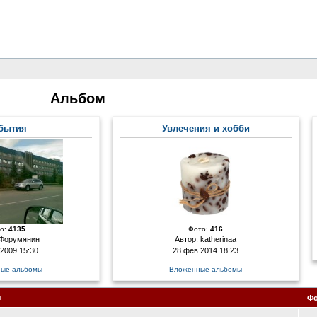
Альбом
бытия
Увлечения и хобби
о:
4135
Фото:
416
Форумянин
Автор:
katherinaa
 2009 15:30
28 фев 2014 18:23
ые альбомы
Вложенные альбомы
я
Ф