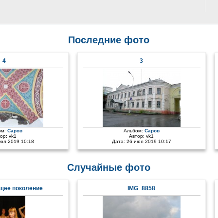
Последние фото
4
3
ом:
Саров
Альбом:
Саров
тор:
vk1
Автор:
vk1
июл 2019 10:18
Дата: 26 июл 2019 10:17
Случайные фото
щее поколение
IMG_8858