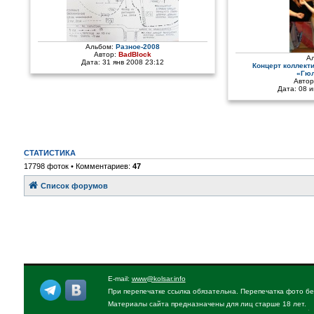
Альбом:
Разное-2008
Автор:
BadBlock
А
Дата: 31 янв 2008 23:12
Концерт коллект
«Гюл
Автор
Дата: 08 
СТАТИСТИКА
17798 фоток • Комментариев:
47
Список форумов
E-mail:
www@kolsar.info
При перепечатке ссылка обязательна. Перепечатка фото бе
Материалы сайта предназначены для лиц старше 18 лет.