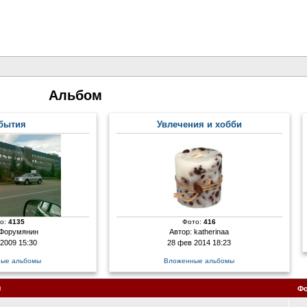
Альбом
бытия
Увлечения и хобби
о:
4135
Фото:
416
Форумянин
Автор:
katherinaa
 2009 15:30
28 фев 2014 18:23
ые альбомы
Вложенные альбомы
я
Ф