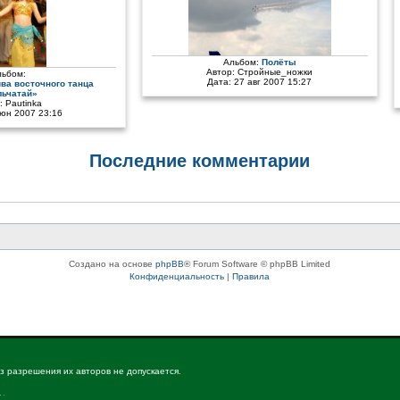
Альбом:
Полёты
Автор:
Стройные_ножки
льбом:
Дата: 27 авг 2007 15:27
ива восточного танца
ьчатай»
:
Pautinka
июн 2007 23:16
Последние комментарии
Создано на основе
phpBB
® Forum Software © phpBB Limited
Конфиденциальность
|
Правила
з разрешения их авторов не допускается.