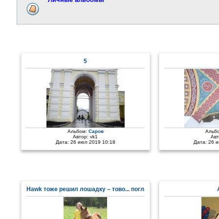
5
Альбом:
Саров
Альб
Автор:
vk1
Ав
Дата: 26 июл 2019 10:18
Дата: 26 
Hawk тоже решил лошадку – тово... погладить...