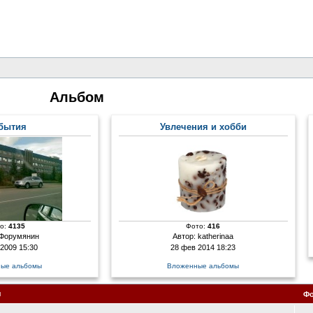
Альбом
бытия
Увлечения и хобби
о:
4135
Фото:
416
Форумянин
Автор:
katherinaa
 2009 15:30
28 фев 2014 18:23
ые альбомы
Вложенные альбомы
я
Ф