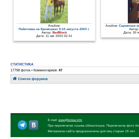
Альбом:
Альбом:
Саровская и
Пойнтовка на Кремешках 9-10 августа 2003 г.
Автор
Автор:
BadBlock
Дата: 30 
Дата: 11 авг 2003 02:31
СТАТИСТИКА
17798 фоток • Комментариев:
47
Список форумов
E-mail:
www@kolsar.info
При перепечатке ссылка обязательна. Перепечатка фото бе
Материалы сайта предназначены для лиц старше 18 лет.