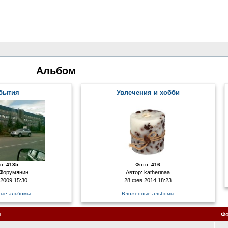
Альбом
бытия
Увлечения и хобби
о:
4135
Фото:
416
Форумянин
Автор:
katherinaa
 2009 15:30
28 фев 2014 18:23
ые альбомы
Вложенные альбомы
я
Ф