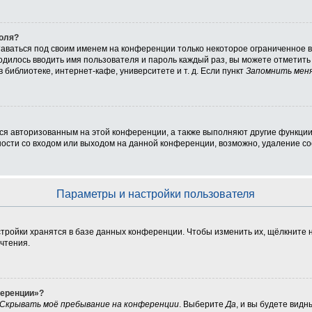
роля?
таваться под своим именем на конференции только некоторое ограниченное вр
ходилось вводить имя пользователя и пароль каждый раз, вы можете отметит
библиотеке, интернет-кафе, университете и т. д. Если пункт
Запомнить мен
ься авторизованным на этой конференции, а также выполняют другие функции
сти со входом или выходом на данной конференции, возможно, удаление coo
Параметры и настройки пользователя
тройки хранятся в базе данных конференции. Чтобы изменить их, щёлкните 
очтения.
ференции»?
Скрывать моё пребывание на конференции
. Выберите
Да
, и вы будете вид