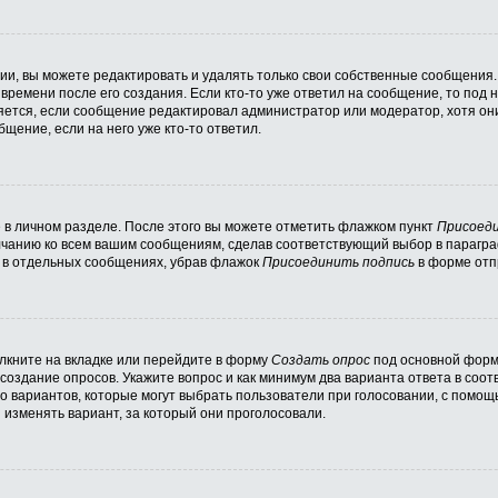
и, вы можете редактировать и удалять только свои собственные сообщения.
времени после его создания. Если кто-то уже ответил на сообщение, то под
вляется, если сообщение редактировал администратор или модератор, хотя он
щение, если на него уже кто-то ответил.
 в личном разделе. После этого вы можете отметить флажком пункт
Присоеди
лчанию ко всем вашим сообщениям, сделав соответствующий выбор в парагр
и в отдельных сообщениях, убрав флажок
Присоединить подпись
в форме отп
кните на вкладке или перейдите в форму
Создать опрос
под основной формо
 создание опросов. Укажите вопрос и как минимум два варианта ответа в соо
во вариантов, которые могут выбрать пользователи при голосовании, с помощ
 изменять вариант, за который они проголосовали.