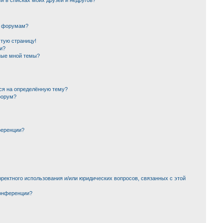
й в списках моих друзей и недругов?
и форумам?
стую страницу!
и?
ные мной темы?
ься на определённую тему?
форум?
ференции?
ректного использования и/или юридических вопросов, связанных с этой
конференции?