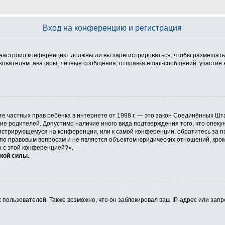
Вход на конференцию и регистрация
ор настроил конференцию: должны ли вы зарегистрироваться, чтобы размещать
телям: аватары, личные сообщения, отправка email-сообщений, участие в гру
 защите частных прав ребёнка в интернете от 1998 г. — это закон Соединённых
сие родителей. Допустимо наличие иного вида подтверждения того, что опе
егистрирующемуся на конференции, или к самой конференции, обратитесь за п
 правовым вопросам и не является объектом юридических отношений, кроме 
х с этой конференцией?».
кой силы.
.
ользователей. Также возможно, что он заблокировал ваш IP-адрес или запр