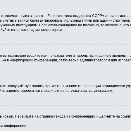
 то возможны два варианта. Если включена поддержка COPPA и при регистрац
ые учётные записи были активированы пользователями или администратором 
ученным инструкциям. Если email-сообщение не получено, то возможно, что 
обуйте связаться с администратором.
о вы правильно вводите имя пользователя и пароль. Если данные введены пр
ибка в конфигурации конференции, свяжитесь с администратором для исправл
алил вашу учётную запись. Кроме того, многие конференции периодически у
е зарегистрироваться снова и активнее участвовать в дискуссиях.
ить новый. Перейдите на страницу входа на конференцию и щёлкните на ссыл
ом конференции.