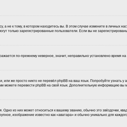
 а не к тому, в котором находитесь вы. В этом случае измените в личных наст
, могут только зарегистрированные пользователи. Если вы не зарегистрирован
ображается по-прежнему неверное, значит, неправильно установлено время н
, или же просто никто не перевёл phpBB на ваш язык. Попробуйте узнать у
 сами можете перевести phpBB на свой язык. Дополнительную информацию вы 
. Одно из них может относиться к вашему званию, обычно это звёздочки, ква
крупное, изображение известно как «аватара» и обычно уникально для каждог