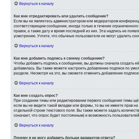
Вернуться к началу
Как мне отредактировать или удалить сообщение?
Если вы не являетесь администратором или модератором конференци
соответствующем сообщении, иногда только в течение ограниченного 
правок, а также дату и время последней из них. Эта надпись не поя
усмотрению. Учтите, что обычные пользователи не могут удалить сооб
Вернуться к началу
Как мне добавить подпись к своему сообщению?
Чтобы добавить подпись к сообщению, вы должны сначала создать её
добавилась. Вы также можете настроить добавление подписи по умо
разделе. Несмотря на это, вы сможете отменить добавление подпис
Вернуться к началу
Как мне создать опрос?
При создании темы или редактировании первого сообщения темы щёл
если вы не видите такой вкладки или формы, то вы не имеете прав на
отдельной строке текстового поля. Вы также можете задать количест
означает, что опрос будет постоянным) и возможность пользователей
Вернуться к началу
Почему я не могу добавить больше вариантов ответа?