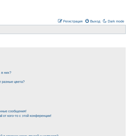
Регистрация
Выход
Dark mode
 в них?
т разные цвета?
чные сообщения!
l от кого-то с этой конференции!