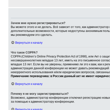
Зачем мне нужно регистрироваться?
Вы можете этого и не делать. Всё зависит от того, как администрат
дополнительные возможности, которые недоступны анонимным пользова
мы рекомендуем это сделать.
Вернуться к началу
Что такое COPPA?
COPPA (Children’s Online Privacy Protection Act of 1998), или Акт о
несовершеннолетних младше 13 лет, иметь на это письменное согла
младше 13 лет. Если вы не уверены, применимо ли это к вам, как к р
администрация данной конференции не может давать рекомендаций по
некорректного использования и/или юридических вопросов, связанны
Примечание переводчика: в России данный акт не имеет юридичес
Вернуться к началу
Почему я не могу зарегистрироваться?
Возможно, администратор конференции отключил регистрацию новых п
за помощью к администратору конференции.
Вернуться к началу