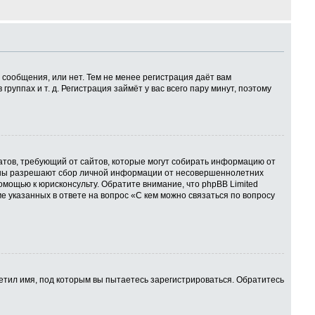
 сообщения, или нет. Тем не менее регистрация даёт вам
ппах и т. д. Регистрация займёт у вас всего пару минут, поэтому
 Штатов, требующий от сайтов, которые могут собирать информацию от
куны разрешают сбор личной информации от несовершеннолетних
омощью к юрисконсульту. Обратите внимание, что phpBB Limited
указанных в ответе на вопрос «С кем можно связаться по вопросу
етил имя, под которым вы пытаетесь зарегистрироваться. Обратитесь